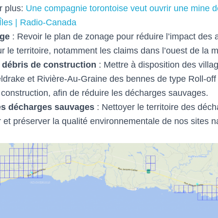
r plus:
Une compagnie torontoise veut ouvrir une mine de
Îles | Radio-Canada
age
: Revoir le plan de zonage pour réduire l’impact des a
ur le territoire, notamment les claims dans l’ouest de la m
débris de construction
: Mettre à disposition des villa
ldrake et Rivière-Au-Graine des bennes de type Roll-off 
 construction, afin de réduire les décharges sauvages.
es décharges sauvages
: Nettoyer le territoire des dé
 et préserver la qualité environnementale de nos sites na